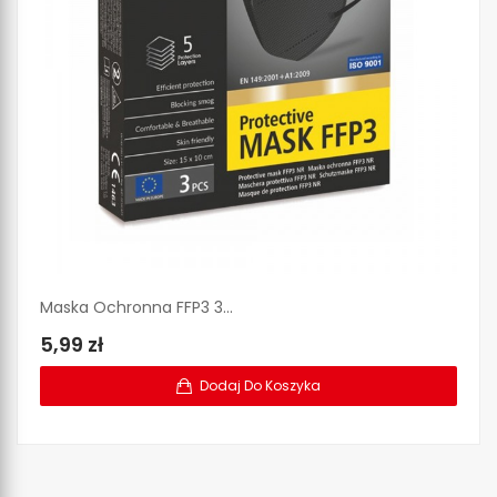
Maska Ochronna FFP3 3...
Ma
5,99 zł
3
Dodaj Do Koszyka