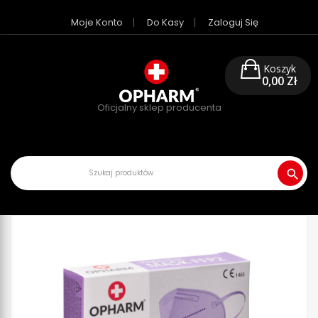
search
Moje Konto
Do Kasy
Zaloguj Się
Koszyk
0,00 Zł
Oficjalny sklep producenta
search