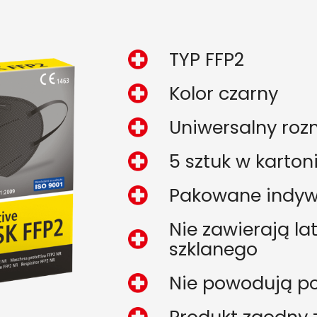
TYP FFP2
Kolor czarny
Uniwersalny roz
5 sztuk w karton
Pakowane indywi
Nie zawierają lat
szklanego
Nie powodują p
Produkt zgodny 