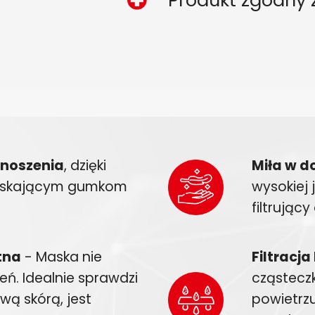
 noszenia
, dzięki
Miła w d
ciskającym gumkom
wysokiej 
filtrując
tna
- Maska nie
Filtracja
ń. Idealnie sprawdzi
cząsteczk
iwą skórą, jest
powietrz