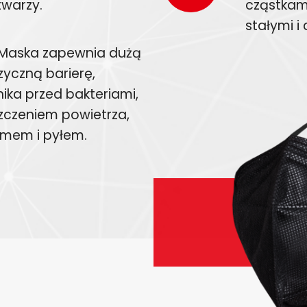
warzy.
cząstkami
stałymi i 
Maska zapewnia dużą
zyczną barierę,
ika przed bakteriami,
szczeniem powietrza,
ymem i pyłem.