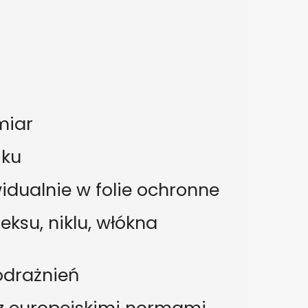
miar
iku
dualnie w folie ochronne
eksu, niklu, włókna
odrażnień
z europejskimi normami