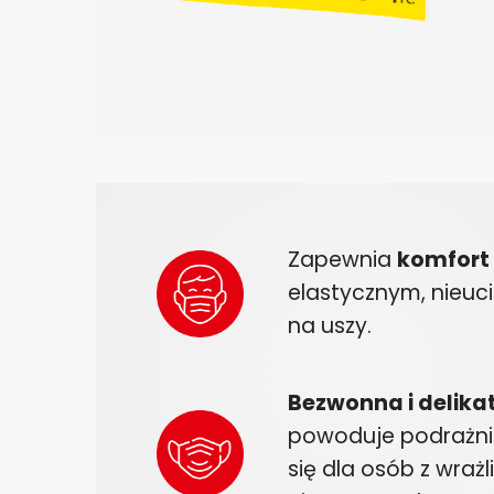
Zapewnia
komfort
elastycznym, nieu
na uszy.
Bezwonna i delika
powoduje podrażnie
się dla osób z wrażl