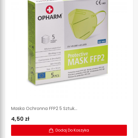
Maska Ochronna FFP2 5 Sztuk...
Ma
4,50 zł
3
Dodaj Do Koszyka