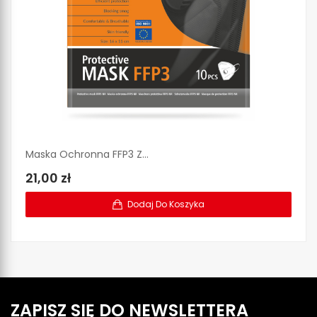
Maska Ochronna FFP3 Z...
Ma
21,00 zł
3
Dodaj Do Koszyka
ZAPISZ SIĘ DO NEWSLETTERA