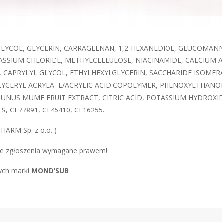
 GLYCOL, GLYCERIN, CARRAGEENAN, 1,2-HEXANEDIOL, GLUCOMA
ASSIUM CHLORIDE, METHYLCELLULOSE, NIACINAMIDE, CALCIUM 
 CAPRYLYL GLYCOL, ETHYLHEXYLGLYCERIN, SACCHARIDE ISOME
CERYL ACRYLATE/ACRYLIC ACID COPOLYMER, PHENOXYETHANOL, 
UNUS MUME FRUIT EXTRACT, CITRIC ACID, POTASSIUM HYDROXIDE
 77891, CI 45410, CI 16255.
HARM Sp. z o.o. )
ne zgłoszenia wymagane prawem!
ych marki
MOND'SUB