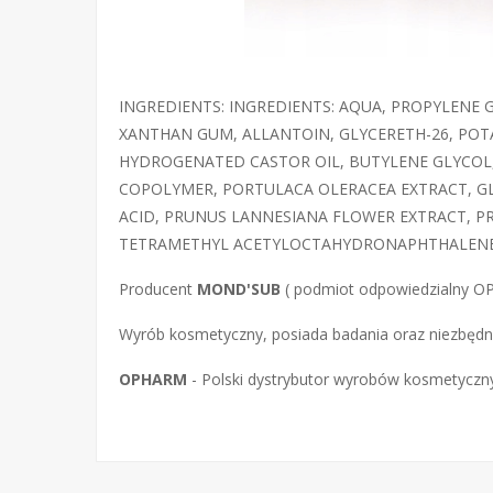
INGREDIENTS: INGREDIENTS: AQUA, PROPYLENE
XANTHAN GUM, ALLANTOIN, GLYCERETH-26, POT
HYDROGENATED CASTOR OIL, BUTYLENE GLYCOL,
COPOLYMER, PORTULACA OLERACEA EXTRACT, GLY
ACID, PRUNUS LANNESIANA FLOWER EXTRACT, PR
TETRAMETHYL ACETYLOCTAHYDRONAPHTHALENES, CI
Producent
MOND'SUB
( podmiot odpowiedzialny OP
Wyrób kosmetyczny, posiada badania oraz niezbęd
OPHARM
- Polski dystrybutor wyrobów kosmetyczn