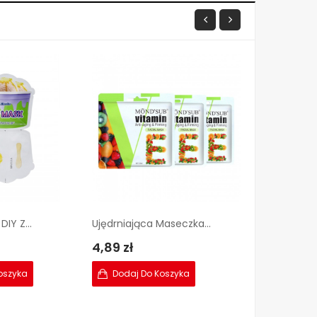
IY Z...
Ujędrniająca Maseczka...
4,89 zł
9,99 zł
oszyka
Dodaj Do Koszyka
Dodaj Do