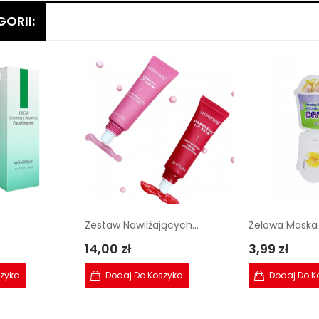
ORII:
Zestaw Nawilżających...
Żelowa Maska D
14,00 zł
3,99 zł
szyka
Dodaj Do Koszyka
Dodaj Do K