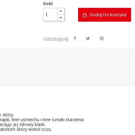
Ilość
Dodaj Do Koszyka
Udostępnij
e skóry.
pki, linie uśmiechu i inne oznaki starzenia.
acając jej zdrowy blask.
tabolizm skóry wokół oczu.