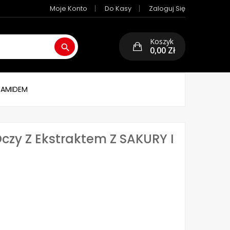
Moje Konto
Do Kasy
Zaloguj Się
Koszyk
search
0,00 Zł
YNAMIDEM
czy Z Ekstraktem Z SAKURY I