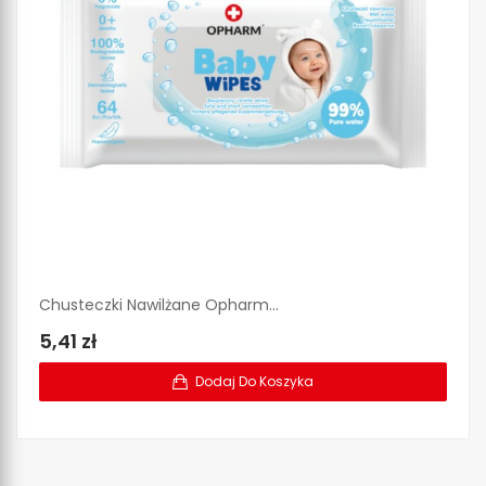
Chusteczki Nawilżane Opharm...
Ch
5,41 zł
1
Dodaj Do Koszyka